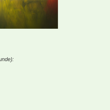
unde):