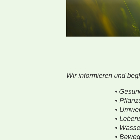
......
................
Wir informieren und beg
•
Gesun
• Pflanzenhe
• Umweltbewu
• Lebensbal
• Wasseranw
• Bewegu