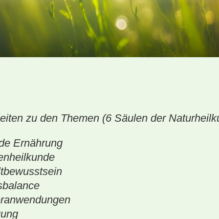
leiten zu den Themen (6 Säulen der Naturheilk
de Ernährung
ilkunde
sstsein
ance
endungen
ng